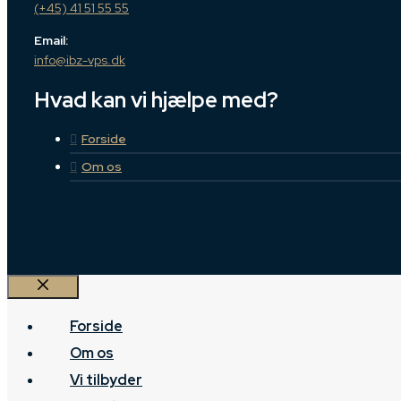
(+45) 41 51 55 55
Email:
info@ibz-vps.dk
Hvad kan vi hjælpe med?
Forside
Om os
Luk
Forside
Om os
Vi tilbyder