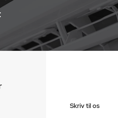
t
r
Skriv til os