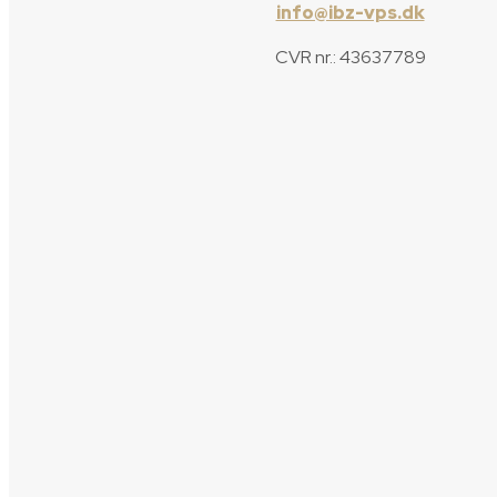
info@ibz-vps.dk
CVR nr.: 43637789