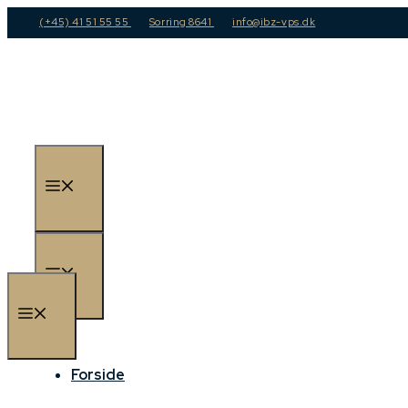
Hop
(+45) 41 51 55 55
Sorring 8641
info@ibz-vps.dk
til
indhold
Menu
Menu
Menu
Forside